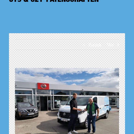
Zurück
Vor
Zeige
grösseres
Bild