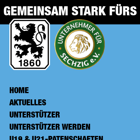
Zum
GEMEINSAM STARK FÜRS
Inhalt
springen
NLZ
HOME
AKTUELLES
UNTERSTÜTZER
UNTERSTÜTZER WERDEN
U19 & U21-PATENSCHAFTEN