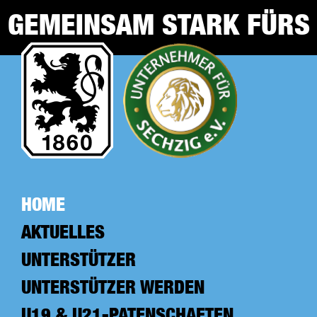
Zum
GEMEINSAM STARK FÜRS
Inhalt
springen
NLZ
HOME
AKTUELLES
UNTERSTÜTZER
UNTERSTÜTZER WERDEN
U19 & U21-PATENSCHAFTEN