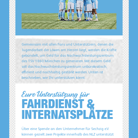
Gemeinsam mit allen Fans und Unterstützern, denen die
Jugendarbeit der Löwen am Herzen liegt, werden die Kräfte
gebündelt, um Geld für das Nachwuchsleistungszentrum
des TSV 1860 München zu generieren. Mit diesem Geld
soll das Nachwuchsleistungszentrum unbürokratisch,
effizient und nachhaltig gestärkt werden. Unten ist
beschrieben, wie Ihr unterstützen könnt.
Eure Unterstützung für
FAHRDIENST &
INTERNATSPLÄTZE
Über eine Spende an den Unternehmer für Sechzig e.V.
können gezielt zwei Projekte innerhalb des NLZ unterstützt