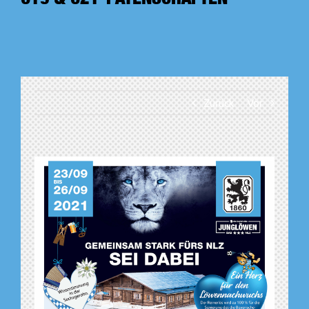
Zurück
Vor
Zeige
grösseres
Bild