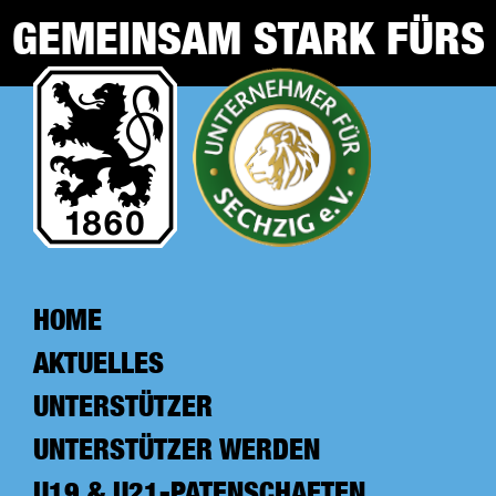
Zum
GEMEINSAM STARK FÜRS
Inhalt
springen
NLZ
HOME
AKTUELLES
UNTERSTÜTZER
UNTERSTÜTZER WERDEN
U19 & U21-PATENSCHAFTEN